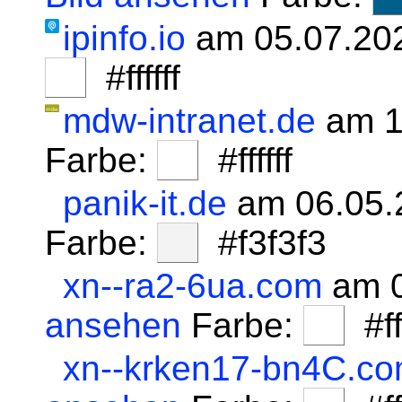
ipinfo.io
am 05.07.20
#ffffff
mdw-intranet.de
am 1
Farbe:
#ffffff
panik-it.de
am 06.05.
Farbe:
#f3f3f3
xn--ra2-6ua.com
am 0
ansehen
Farbe:
#fff
xn--krken17-bn4C.c