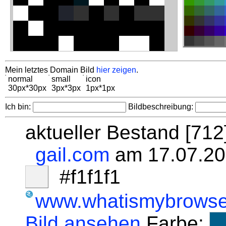
Mein letztes Domain Bild
hier zeigen
.
normal
small
icon
30px*30px
3px*3px
1px*1px
Ich bin:
Bildbeschreibung:
aktueller Bestand [71
gail.com
am 17.07.20
#f1f1f1
www.whatismybrowse
Bild ansehen
Farbe: