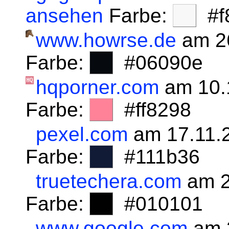
ansehen
Farbe:
#f8
www.howrse.de
am 2
Farbe:
#06090e
hqporner.com
am 10.
Farbe:
#ff8298
pexel.com
am 17.11.
Farbe:
#111b36
truetechera.com
am 2
Farbe:
#010101
www.google.com
am 