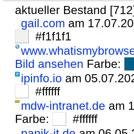
aktueller Bestand [71
gail.com
am 17.07.20
#f1f1f1
www.whatismybrowse
Bild ansehen
Farbe:
ipinfo.io
am 05.07.20
#ffffff
mdw-intranet.de
am 1
Farbe:
#ffffff
panik-it.de
am 06.05.