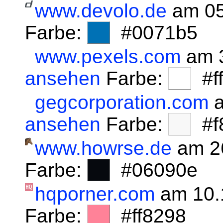
www.devolo.de
am 05
Farbe:
#0071b5
www.pexels.com
am 3
ansehen
Farbe:
#fff
gegcorporation.com
a
ansehen
Farbe:
#f8
www.howrse.de
am 2
Farbe:
#06090e
hqporner.com
am 10.
Farbe:
#ff8298