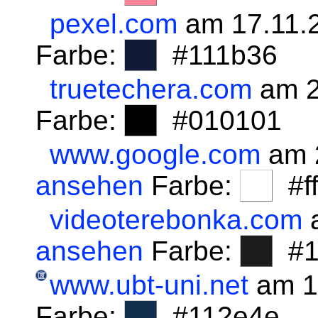
pexel.com
am 17.11.
Farbe:
#111b36
truetechera.com
am 2
Farbe:
#010101
www.google.com
am 
ansehen
Farbe:
#fff
videoterebonka.com
a
ansehen
Farbe:
#1
www.ubt-uni.net
am 1
Farbe:
#112e4e