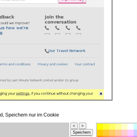
ld, Speichern nur im Cookie