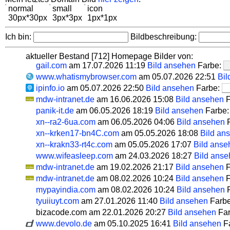
normal
small
icon
30px*30px
3px*3px
1px*1px
Ich bin:
Bildbeschreibung:
aktueller Bestand [712] Homepage Bilder von:
gail.com
am 17.07.2026 11:19
Bild ansehen
Farbe:
www.whatismybrowser.com
am 05.07.2026 22:51
Bil
ipinfo.io
am 05.07.2026 22:50
Bild ansehen
Farbe:
mdw-intranet.de
am 16.06.2026 15:08
Bild ansehen
F
panik-it.de
am 06.05.2026 18:19
Bild ansehen
Farbe
xn--ra2-6ua.com
am 06.05.2026 04:06
Bild ansehen
F
xn--krken17-bn4C.com
am 05.05.2026 18:08
Bild an
xn--krakn33-rt4c.com
am 05.05.2026 17:07
Bild anse
www.wifeasleep.com
am 24.03.2026 18:27
Bild ans
mdw-intranet.de
am 19.02.2026 21:17
Bild ansehen
F
mdw-intranet.de
am 08.02.2026 10:24
Bild ansehen
F
mypayindia.com
am 08.02.2026 10:24
Bild ansehen
F
tyuiiuyt.com
am 27.01.2026 11:40
Bild ansehen
Farb
bizacode.com am 22.01.2026 20:27
Bild ansehen
Far
www.devolo.de
am 05.10.2025 16:41
Bild ansehen
F