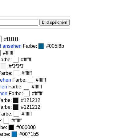
#f1f1f1
d ansehen
Farbe:
#005f8b
#ffffff
arbe:
#ffffff
:
#f3f3f3
arbe:
#ffffff
sehen
Farbe:
#ffffff
hen
Farbe:
#ffffff
ehen
Farbe:
#ffffff
arbe:
#121212
arbe:
#121212
arbe:
#ffffff
e:
#ffffff
be:
#000000
arbe:
#0071b5